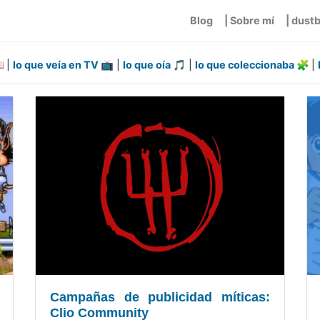
Blog
| Sobre mí
| dust
📖
|
lo que veía en TV 📺
|
lo que oía 🎵
|
lo que coleccionaba 🧩
|
Campañas de publicidad míticas:
Clio Community