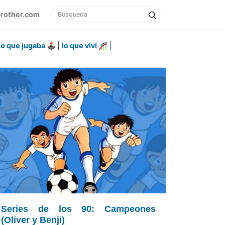
brother.com
lo que jugaba 🕹
|
lo que viví 🎢
|
Series de los 90: Campeones
(Oliver y Benji)